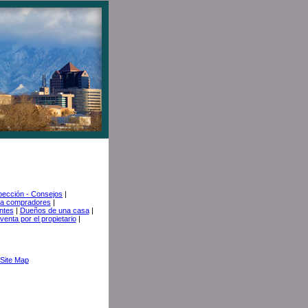
pección - Consejos
|
a compradores
|
ntes
|
Dueños de una casa
|
venta por el propietario
|
Site Map