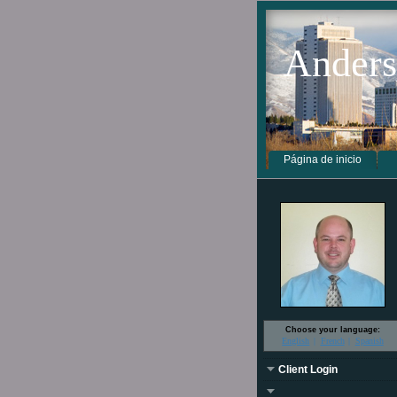
Anders
Página de inicio
Choose your language:
English
French
Spanish
Client Login