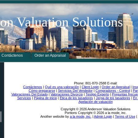
on Valuation Solutions
Contáctenos
Order an Appraisal
Phone:
801-870-2588
E-mail:
Contáctenos
|
Qué es una valoración
|
Client Login
|
Order an Appraisal
|
Ins
Cómo prepararse
|
Servicios Del Vendedor
|
Compradores - Control
|
Par
Valoraciones Del Estado
|
Valoraciones Divorcio
|
Testigo Experto
|
Preguntas frecue
Servicios
|
Página de inicio
|
Ética de los tasadores
|
Jerga de los tasadores
|
En 
Apelación de valuación
Copyright © 2026 Anderson Valuation Solutions
Portions Copyright © 2026 a la mode, inc.
Another website by
a la mode, inc.
|
Admin Login
|
Terms of Use
|